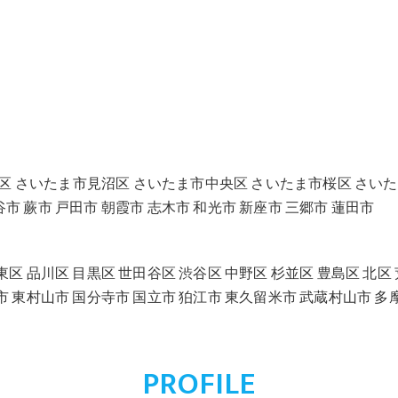
区 さいたま市見沼区 さいたま市中央区 さいたま市桜区 さいた
市 蕨市 戸田市 朝霞市 志木市 和光市 新座市 三郷市 蓮田市
東区 品川区 目黒区 世田谷区 渋谷区 中野区 杉並区 豊島区 北区 
野市 東村山市 国分寺市 国立市 狛江市 東久留米市 武蔵村山市 多
PROFILE