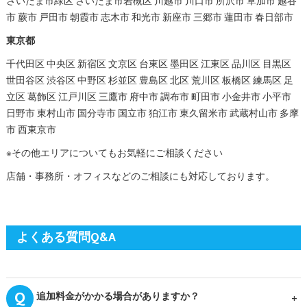
さいたま市緑区 さいたま市岩槻区 川越市 川口市 所沢市 草加市 越谷
市 蕨市 戸田市 朝霞市 志木市 和光市 新座市 三郷市 蓮田市 春日部市
東京都
千代田区 中央区 新宿区 文京区 台東区 墨田区 江東区 品川区 目黒区
世田谷区 渋谷区 中野区 杉並区 豊島区 北区 荒川区 板橋区 練馬区 足
立区 葛飾区 江戸川区 三鷹市 府中市 調布市 町田市 小金井市 小平市
日野市 東村山市 国分寺市 国立市 狛江市 東久留米市 武蔵村山市 多摩
市 西東京市
※その他エリアについてもお気軽にご相談ください
店舗・事務所・オフィスなどのご相談にも対応しております。
よくある質問Q&A
追加料金がかかる場合がありますか？