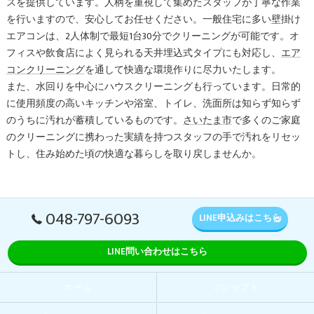
スを提供しています。人柄を重視して集めたスタッフが丁寧な作業
を行いますので、安心してお任せください。一般住宅に多い壁掛け
エアコンは、2人体制で最短1台30分でクリーニングが可能です。オ
フィスや飲食店によく見られる天井埋込式タイプにも対応し、
エア
コンクリーニング
を通して快適な環境作りに尽力いたします。
また、水回りを中心にハウスクリーニングも行っています。日常的
に使用頻度の高いキッチンや浴室、トイレ、洗面所は知らず知らず
のうちに汚れが蓄積しているものです。
さいたま市
で多くのご家庭
のクリーニングに携わった実績を持つスタッフの手で汚れをリセッ
トし、住み始めた頃の快適な暮らしを取り戻しませんか。
048-797-6093
LINE申込みはこちら
LINE問い合わせはこちら
ホーム
コンセプト